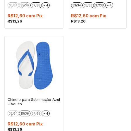
33/34
35/36
37/38
+ 4
33/34
35/36
37/38
+ 4
R$12,60
com
Pix
R$12,60
com
Pix
R$13,26
R$13,26
Chinelo para Sublimação Azul
- Adulto
33/34
35/36
37/38
+ 4
R$12,60
com
Pix
R$13,26