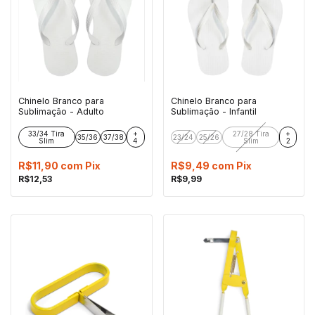
Chinelo Branco para
Chinelo Branco para
Sublimação - Adulto
Sublimação - Infantil
33/34 Tira
+
27/28 Tira
+
35/36
37/38
23/24
25/26
Slim
4
Slim
2
R$11,90
com
Pix
R$9,49
com
Pix
R$12,53
R$9,99